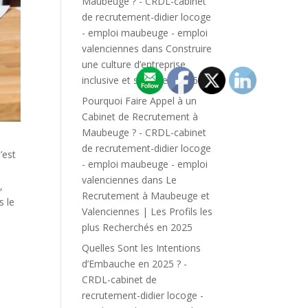
Maubeuge ? - CRDL-cabinet
de recrutement-didier locoge
- emploi maubeuge - emploi
valenciennes
dans
Construire
une culture d’entreprise
inclusive et solide en 2025
Pourquoi Faire Appel à un
Cabinet de Recrutement à
Maubeuge ? - CRDL-cabinet
de recrutement-didier locoge
n’est
- emploi maubeuge - emploi
valenciennes
dans
Le
,
Recrutement à Maubeuge et
 le
Valenciennes | Les Profils les
plus Recherchés en 2025
Quelles Sont les Intentions
d’Embauche en 2025 ? -
CRDL-cabinet de
recrutement-didier locoge -