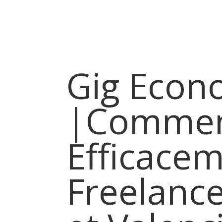
Accueil
Qui sommes-
Gig Econ
|Commen
Efficace
Freelanc