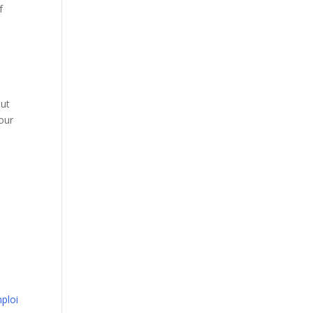
f
eut
pour
ploi