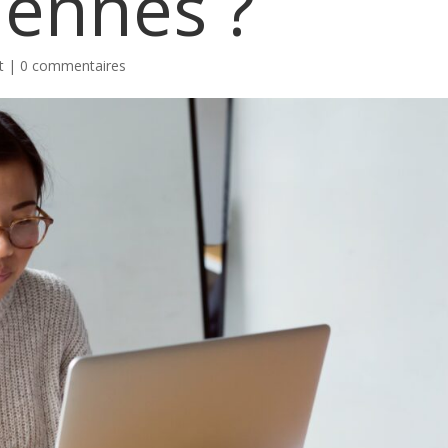
iennes ?
t
|
0 commentaires