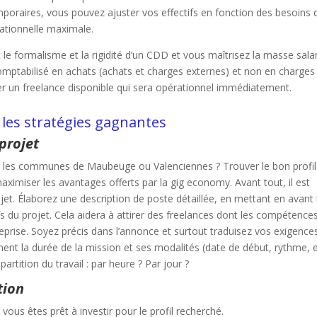
oraires, vous pouvez ajuster vos effectifs en fonction des besoins 
ationnelle maximale.
le formalisme et la rigidité d’un CDD et vous maîtrisez la masse salar
 comptabilisé en achats (achats et charges externes) et non en charges
r un freelance disponible qui sera opérationnel immédiatement.
 les stratégies gagnantes
 projet
r les communes de Maubeuge ou Valenciennes ? Trouver le bon profil
aximiser les avantages offerts par la gig economy. Avant tout, il est
ojet. Élaborez une description de poste détaillée, en mettant en avant 
s du projet. Cela aidera à attirer des freelances dont les compétence
prise. Soyez précis dans l’annonce et surtout traduisez vos exigence
t la durée de la mission et ses modalités (date de début, rythme, et
artition du travail : par heure ? Par jour ?
tion
ous êtes prêt à investir pour le profil recherché.