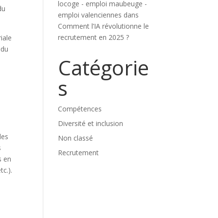
locoge - emploi maubeuge -
du
emploi valenciennes
dans
Comment l’IA révolutionne le
recrutement en 2025 ?
iale
 du
Catégorie
s
Compétences
Diversité et inclusion
les
Non classé
s
Recrutement
s en
c.).