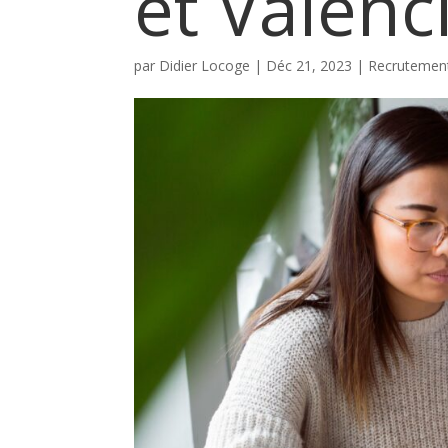
et Valenc
par
Didier Locoge
|
Déc 21, 2023
|
Recrutemen