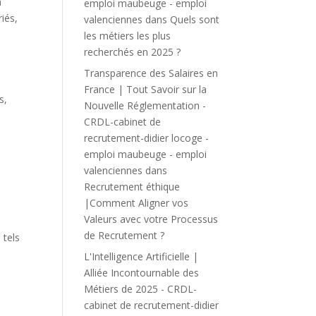
a
emploi maubeuge - emploi
riés,
valenciennes
dans
Quels sont
les métiers les plus
recherchés en 2025 ?
Transparence des Salaires en
France | Tout Savoir sur la
s,
Nouvelle Réglementation -
CRDL-cabinet de
recrutement-didier locoge -
emploi maubeuge - emploi
valenciennes
dans
Recrutement éthique
|Comment Aligner vos
Valeurs avec votre Processus
de Recrutement ?
 tels
L'Intelligence Artificielle |
Alliée Incontournable des
Métiers de 2025 - CRDL-
cabinet de recrutement-didier