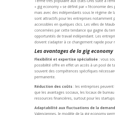
Terme très populaire aux États-Unis suite à l’ém
« gig economy » se définit par « l’économie des pe
mais avec des indépendants sous le régime de la
sont attractifs pour les entreprises notamment po
accessibles en quelques clics. Les villes de Ma
concernées par cette tendance qui gagne du terr
opportunités de travail indépendant. Les entrepr
doivent s’adapter à ce changement rapide pour re
Les avantages de la gig economy
Flexibilité et expertise spécialisée
: vous so
possibilité offre en effet un accès à un pool de t
souvent des compétences spécifiques nécessaires
permanente.
Réduction des coûts
: les entreprises peuvent
que les avantages sociaux, les locaux de bureau e
ressources financières, surtout pour les startups
Adaptabilité aux fluctuations de la deman
Valenciennes, le modèle de la gig economy perm