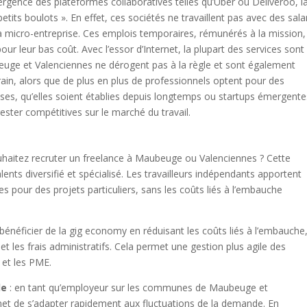
ergence des plateformes collaboratives telles qu’Uber ou Deliveroo, l
tits boulots ». En effet, ces sociétés ne travaillent pas avec des sala
 micro-entreprise. Ces emplois temporaires, rémunérés à la mission,
ur leur bas coût. Avec l’essor d’Internet, la plupart des services sont
ubeuge et Valenciennes ne dérogent pas à la règle et sont également
ain, alors que de plus en plus de professionnels optent pour des
ises, qu’elles soient établies depuis longtemps ou startups émergente
ster compétitives sur le marché du travail.
uhaitez recruter un freelance à Maubeuge ou Valenciennes ? Cette
alents diversifié et spécialisé. Les travailleurs indépendants apportent
 pour des projets particuliers, sans les coûts liés à l’embauche
 bénéficier de la gig economy en réduisant les coûts liés à l’embauche,
t les frais administratifs. Cela permet une gestion plus agile des
 et les PME.
de
: en tant qu’employeur sur les communes de Maubeuge et
et de s’adapter rapidement aux fluctuations de la demande. En