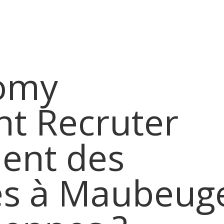
nous ?
Les activités
Nos offres d’emplois
Candidature 
omy
t Recruter
ment des
es à Maubeug